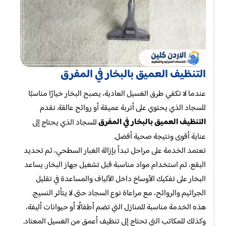
التنظيف العميق بالبخار في المفرق
عندما لا تكفي طرق الغسيل العادية، يصبح البخار خيارًا مناسبًا
للسجاد الذي يحتوي على أتربة عميقة أو روائح عالقة. نقدم
التنظيف العميق بالبخار في المفرق
للسجاد الذي يحتاج إلى
عناية أقوى ونتيجة صحية أفضل.
تعتمد الخدمة على مراحل تبدأ بإزالة الغبار السطحي، ثم تحديد
البقع، ثم استخدام مواد مناسبة قبل تشغيل جهاز البخار. يساعد
البخار على تفكيك الأوساخ داخل الألياف والمساعدة في تقليل
الجراثيم والروائح، مع مراعاة نوع السجاد حتى لا يتأثر النسيج.
هذه الخدمة مناسبة للمنازل التي تضم أطفالًا أو حيوانات أليفة،
وكذلك للمكاتب التي تحتاج إلى تنظيف أعمق من الغسيل المعتاد.