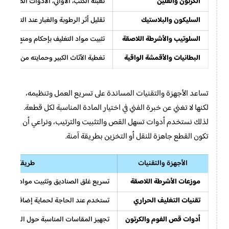
الكرتون والفلين
تعبئة الكتب، الأواني، الأدوات الصغيرة،
السليكون والبلاستيك
تقليل أثر الرطوبة والغبار عند التخزين أ
السلوتيب والأشرطة اللاصقة
تثبيت مواد التغليف بإحكام ومنع تحركها أ
البطانيات والأقمشة الواقية
تغطية الأثاث الكبير وحمايته من الخدوش
تساعد الأجهزة والتقنيات المساندة على تسريع العمل وتنظيمه،
لكنها لا تغني عن خبرة الفني في اختيار المادة المناسبة لكل قطعة.
لذلك نستخدم أدوات تسهل القص والتثبيت والترتيب، ونراعي أن
تكون القطع جاهزة للنقل أو التخزين بطريقة آمنة.
الأجهزة والتقنيات
طريقة استخد
موزعات الأشرطة اللاصقة
تسريع غلق الصناديق وتثبيت مواد التغليف
تقنيات التغليف الحراري
تستخدم عند الحاجة لحماية إضافية من الر
أدوات قص الفوم والكرتون
تجهيز المقاسات المناسبة حول القطع دو