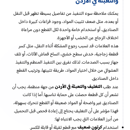
والتعبئة في الأردن
يمكنك ملاحظة سوء التنفيذ من تفاصيل بسيطة تظهر قبل النقل
أو بعده، مثل ضعف تثبيت المواد، وجود فراغات كبيرة داخل
الصناديق، أو استخدام خامة واحدة لكل القطع دون مراعاة
اختلاف الزجاج عن الخشب أو الأجهزة.
هذه العلامات قد تسبب رجوع المشكلة أثناء النقل، مثل كسر
قطعة زجاجية، خدش سطح خشبي، اتساخ قماش الأثاث، أو تلف
جهاز بسبب الصدمات. لذلك نفرق بين التنفيذ المنظم والتنفيذ
العشوائي من خلال اختيار المواد، طريقة تثبيتها، وترتيب القطع
داخل الصناديق.
التغليف والتعبئة في الأردن
عند طلب
من جهة منظمة، يجب أن
تشعر أن كل قطعة حصلت على حماية تناسبها. أما إذا كانت
الصناديق غير واضحة أو المواد ضعيفة أو القطع تتحرك بسهولة،
فهذا مؤشر على أن التغليف يحتاج إلى إعادة فحص قبل التحميل.
من أبرز العلامات التي يجب الانتباه لها:
كرتون ضعيف
استخدام
مع قطع ثقيلة أو قابلة للكسر.