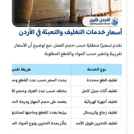
خدمات التغليف والتعبئة في الأردن
أسعار
نقدم تسعيرًا منطقيًا حسب حجم العمل، مع توضيح أن الأسعار
تقريبية وتتغير حسب المواد والقطع المطلوبة.
نوع الخدمة
طريقة تقدير السعر
تغليف قطع محددة
يحدد السعر حسب عدد القطع وحساسيتها ون
تغليف أثاث منزل كامل
يختلف حسب عدد الغرف وحجم الأثاث وحا
تغليف أجهزة كهربائية
يعتمد على حجم الجهاز ودرجة الحماية المطل
تغليف زجاج وكريستال
يرتبط بعدد القطع وحاجتها لصناديق مبطنة 
تغليف للتخزين طويل الأمد
يتأثر بمدة التخزين ونوع المواد المقاومة لل