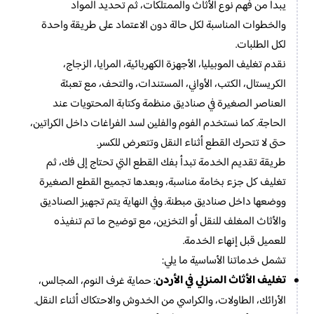
يبدأ من فهم نوع الأثاث والممتلكات، ثم تحديد المواد
والخطوات المناسبة لكل حالة دون الاعتماد على طريقة واحدة
لكل الطلبات.
نقدم تغليف الموبيليا، الأجهزة الكهربائية، المرايا، الزجاج،
الكريستال، الكتب، الأواني، المستندات، والتحف، مع تعبئة
العناصر الصغيرة في صناديق منظمة وكتابة المحتويات عند
الحاجة. كما نستخدم الفوم والفلين لسد الفراغات داخل الكراتين،
حتى لا تتحرك القطع أثناء النقل وتتعرض للكسر.
طريقة تقديم الخدمة تبدأ بفك القطع التي تحتاج إلى فك، ثم
تغليف كل جزء بخامة مناسبة، وبعدها تجميع القطع الصغيرة
ووضعها داخل صناديق مبطنة. وفي النهاية يتم تجهيز الصناديق
والأثاث المغلف للنقل أو التخزين، مع توضيح ما تم تنفيذه
للعميل قبل إنهاء الخدمة.
تشمل خدماتنا الأساسية ما يلي:
تغليف الأثاث المنزلي في الأردن
: حماية غرف النوم، المجالس،
الأرائك، الطاولات، والكراسي من الخدوش والاحتكاك أثناء النقل.