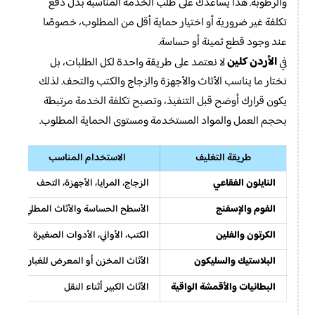
والرطوبة. هذا يساعدك على طلب الخدمة المناسبة بدل دفع
تكلفة غير ضرورية أو اختيار حماية أقل من المطلوب، خصوصًا
عند وجود قطع ثمينة أو حساسة.
الأردن كلين
في
لا نعتمد على طريقة واحدة لكل الطلبات، بل
نختار ما يناسب الأثاث والأجهزة والزجاج والكتب والتحف. لذلك
يكون قرارك أوضح قبل التنفيذ، وتصبح تكلفة الخدمة مرتبطة
بحجم العمل والمواد المستخدمة ومستوى الحماية المطلوب.
طريقة التغليف
الاستخدام المناسب
النايلون الفقاعي
الزجاج، المرايا، الأجهزة، التحف
ا
الفوم والإسفنج
الأسطح الحساسة والأثاث المطلي
م
الكرتون والفلين
الكتب، الأواني، الأدوات الصغيرة
ت
البلاستيك والسليكون
الأثاث المخزن أو المعرض للغبار
ت
البطانيات والأقمشة الواقية
الأثاث الكبير أثناء النقل
ح