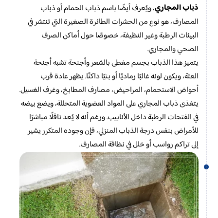
ذباب المجاري
، ويُعرف أيضًا باسم ذباب الحمام أو ذباب
المصارف، هو نوع من الحشرات الطائرة الصغيرة التي تنتشر في
البيئات الرطبة وغير النظيفة، خصوصًا حول أماكن الصرف
الصحي والمجاري.
يتميز هذا الذباب بجسم مغطى بالشعر وأجنحة تشبه أجنحة
العثة، ويكون لونه غالبًا رماديًا أو بنيًا داكنًا. يظهر عادة قرب
أحواض الاستحمام، المراحيض، مصارف المطابخ، وغرف الغسيل.
يتغذى ذباب المجاري على المواد العضوية المتحللة، ويضع بيضه
في الفتحات الرطبة داخل الأنابيب. ورغم أنه لا يُعد ناقلًا مباشرًا
للأمراض بنفس درجة الذباب المنزلي، فإن وجوده المتكرر يشير
إلى تراكم رواسب أو خلل في نظافة المصارف.