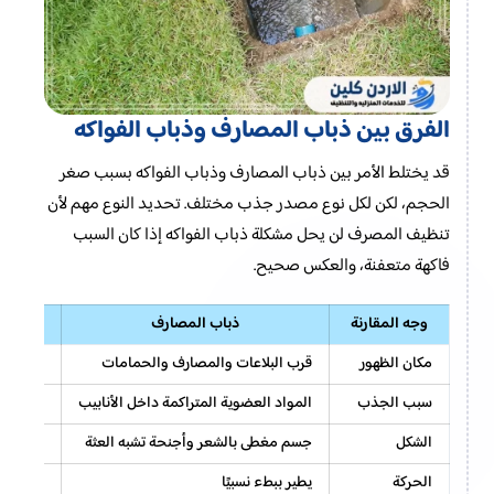
الفرق بين ذباب المصارف وذباب الفواكه
قد يختلط الأمر بين ذباب المصارف وذباب الفواكه بسبب صغر
الحجم، لكن لكل نوع مصدر جذب مختلف. تحديد النوع مهم لأن
تنظيف المصرف لن يحل مشكلة ذباب الفواكه إذا كان السبب
فاكهة متعفنة، والعكس صحيح.
وجه المقارنة
ذباب المصارف
مكان الظهور
قرب البلاعات والمصارف والحمامات
قرب الفو
سبب الجذب
المواد العضوية المتراكمة داخل الأنابيب
الفواكه 
الشكل
جسم مغطى بالشعر وأجنحة تشبه العثة
لون بني
الحركة
يطير ببطء نسبيًا
يطير بس